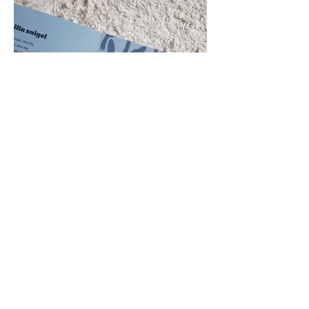
Illustration • Mönsterdesign • Animation •
Grafisk design
© 2022 by Anniemera